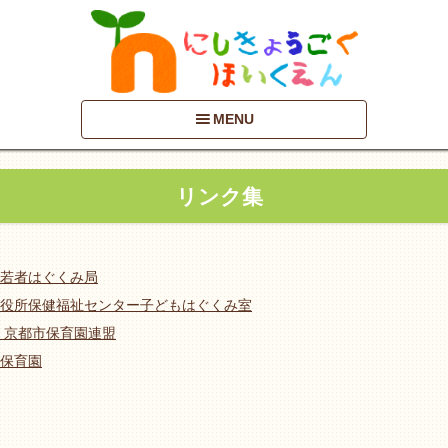
MENU
リンク集
若者はぐくみ局
役所保健福祉センター子どもはぐくみ室
 京都市保育園連盟
保育園