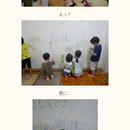
えっ？
壁に…