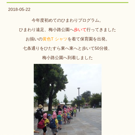
2018-05-22
今年度初めてのひまわりプログラム。
ひまわり遠足、梅小路公園へ
歩いて
行ってきました
お揃いの
黄色T シャツ
を着て保育園を出発。
七条通りをひたすら東へ東へと歩いて50分後、
梅小路公園へ到着しました