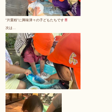
“
片栗粉
”
に興味津々の子どもたちです
次は…