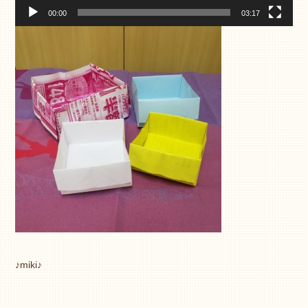
00:00
03:17
♪miki♪